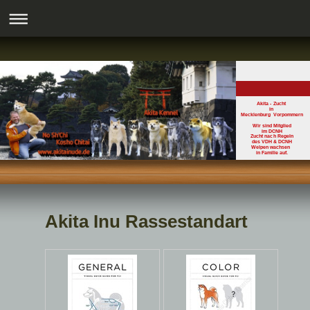
Akita - Zucht
in
Mecklenburg Vorpommern
Wir sind Mitglied
im DCNH
Zucht nach Regeln
des VDH & DCNH
Welpen wachsen
in Familie auf.
Akita Inu Rassestandart