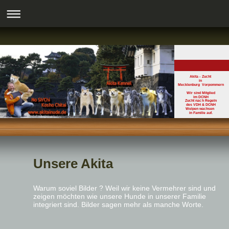
Akita - Zucht
in
Mecklenburg Vorpommern
Wir sind Mitglied
im DCNH
Zucht nach Regeln
des VDH & DCNH
Welpen wachsen
in Familie auf.
Unsere Akita
Warum soviel Bilder ? Weil wir keine Vermehrer sind und
zeigen möchten wie unsere Hunde in unserer Familie
integriert sind. Bilder sagen mehr als manche Worte.